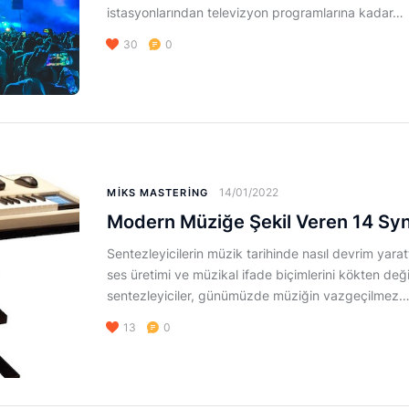
istasyonlarından televizyon programlarına kadar…
30
0
14/01/2022
MIKS MASTERING
Modern Müziğe Şekil Veren 14 Syn
Sentezleyicilerin müzik tarihinde nasıl devrim yara
ses üretimi ve müzikal ifade biçimlerini kökten deği
sentezleyiciler, günümüzde müziğin vazgeçilmez
13
0